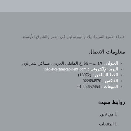
خبراء تصنيع السيراميك والبورسلين في مصر والشرق الأوسط
معلومات الاتصال
العنوان :
٤٩ ب – شارع الملتقي العربي، مساكن شيراتون
البريد الإلكتروني :
info@ceramicaorient.com
الخط الساخن :
(16072)
الفاكس :
022694570
المبيعات :
01224652454
روابط مفيدة
من نحن
المنتجات