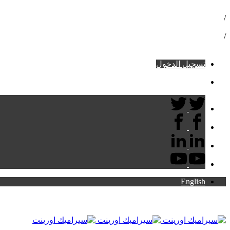
16072
/
info@ceramicaorient.com
/
ب49 الملتقى العربى - شيراتون
تسجيل الدخول
عربة التسوق:
English