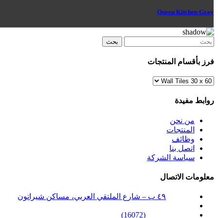
Queen Kitchen Gray
بحث
فرز بأقسام المنتجات
روابط مفيدة
من نحن
المنتجات
وظائف
اتصل بنا
سياسة الشركة
معلومات الاتصال
العنوان :
٤٩ ب – شارع الملتقي العربي، مساكن شيراتون
البريد الإلكتروني :
info@ceramicaorient.com
الخط الساخن :
(16072)