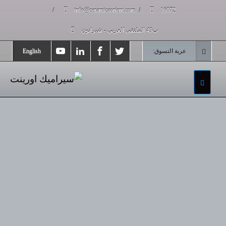
/
info@ceramicaorient.com
/
16072
ب49 الملتقى العربى - شيراتون
عربة التسوق:
English