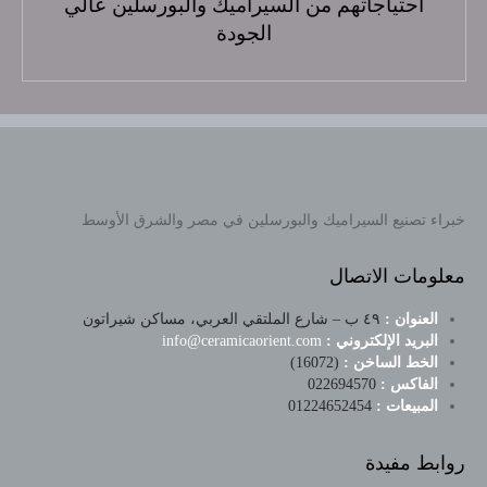
احتياجاتهم من السيراميك والبورسلين عالي
الجودة
خبراء تصنيع السيراميك والبورسلين في مصر والشرق الأوسط
معلومات الاتصال
العنوان :
٤٩ ب – شارع الملتقي العربي، مساكن شيراتون
البريد الإلكتروني :
info@ceramicaorient.com
الخط الساخن :
(16072)
الفاكس :
022694570
المبيعات :
01224652454
روابط مفيدة